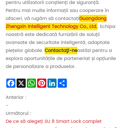
pentru utilizatorii conștienți de siguranță.
Pentru mai multe informații sau cooperare în
afaceri, vă rugăm să contactați
Guangdong
Zhengxin Intelligent Technology Co., Ltd.
. Echipa
noastră este dedicată furnizării de soluții
avansate de securitate inteligentă, adaptate
piețelor globale.
Contactaţi-ne
astăzi pentru a
explora oportunitățile de parteneriat și opțiunile
de personalizare a produselor.
Facebook
X
WhatsApp
Pinterest
LinkedIn
Share
Anterior :
-
Următorul :
De ce să alegeți SU 8 Smart Lock complet