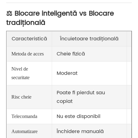
⚖️ Blocare inteligentă vs Blocare
tradițională
Caracteristică
Încuietoare tradițională
Cheie fizică
Am
Metoda de acces
Nivel de
Moderat
Ma
securitate
Poate fi pierdut sau
Nu
Risc cheie
copiat
fiz
Nu este disponibil
Di
Telecomanda
Închidere manuală
În
Automatizare