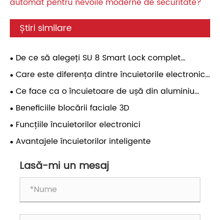
automat pentru nevoile moderne de securitate?
Știri similare
De ce să alegeți SU 8 Smart Lock complet
automat pentru nevoile moderne de securitate?
Care este diferența dintre încuietorile electronice
biometrice, cu tastatură și RFID?
Ce face ca o încuietoare de ușă din aluminiu
fără cheie să fie cea mai bună alegere pentru
Beneficiile blocării faciale 3D
securitatea casei inteligente moderne
Funcțiile încuietorilor electronici
Avantajele încuietorilor inteligente
Lasă-mi un mesaj