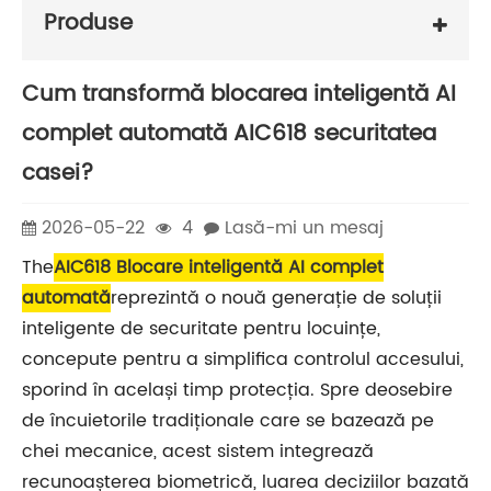
Produse
Cum transformă blocarea inteligentă AI
complet automată AIC618 securitatea
casei?
2026-05-22
4
Lasă-mi un mesaj
The
AIC618 Blocare inteligentă AI complet
automată
reprezintă o nouă generație de soluții
inteligente de securitate pentru locuințe,
concepute pentru a simplifica controlul accesului,
sporind în același timp protecția. Spre deosebire
de încuietorile tradiționale care se bazează pe
chei mecanice, acest sistem integrează
recunoașterea biometrică, luarea deciziilor bazată