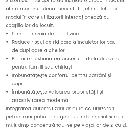
Sistemele inteligente de închidere precum AIC618
oferă mai mult decât securitate; ele redefinesc
modul în care utilizatorii interacționează cu
spațiile lor de locuit.
Elimina nevoia de chei fizice
Reduce riscul de ridicare a încuietorilor sau
de duplicare a cheilor
Permite gestionarea accesului de la distanță
pentru familii sau chiriași
Îmbunătățește confortul pentru bătrâni și
copii
Îmbunătățește valoarea proprietății și
atractivitatea modernă
Integrarea automatizării asigură că utilizatorii
petrec mai puțin timp gestionând accesul și mai
mult timp concentrându-se pe viața lor de zi cu zi.