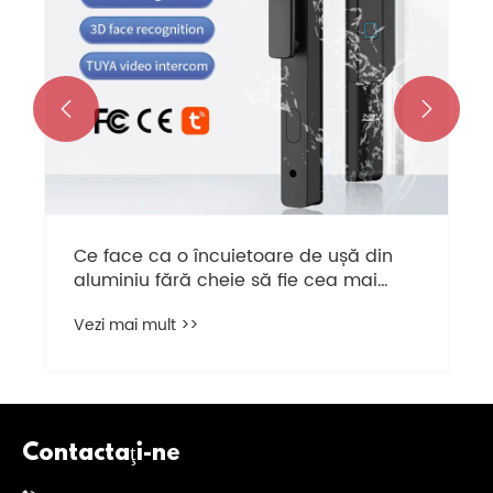


Ce face ca o încuietoare de ușă din
aluminiu fără cheie să fie cea mai
bună alegere pentru securitatea casei
Vezi mai mult >>
inteligente moderne
Contactaţi-ne