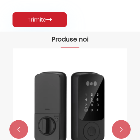
Trimite

Produse noi

